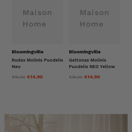
Maison
Maison
Home
Home
Pardavėjas:
Pardavėjas:
Bloomingville
Bloomingville
Rudas Molinis Puodelis
Geltonas Molinis
Neo
Puodelis NEO Yellow
€14,90
€14,90
€18,90
€18,90
Įprasta
Išpardavimo
Įprasta
Išpardavimo
kaina
kaina
kaina
kaina