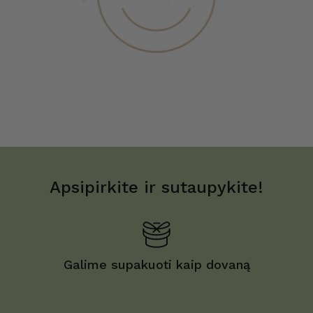
Apsipirkite ir sutaupykite!
Galime supakuoti kaip dovaną