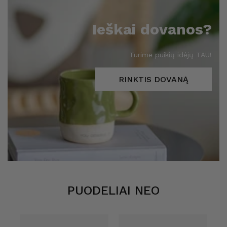
Ieškai dovanos?
Turime puikių idėjų TAU!
RINKTIS DOVANĄ
PUODELIAI NEO