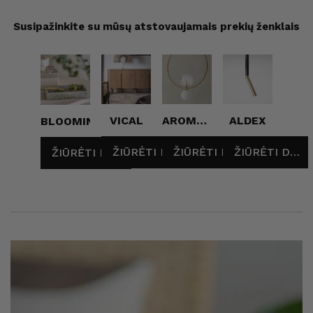
Susipažinkite su mūsų atstovaujamais prekių ženklais
VICAL
AROMAS
ALDEX
BLOOMINGVILLE
DEL
ŽIŪRĖTI DAUGIAU
ŽIŪRĖTI DAUGIAU
ŽIŪRĖTI DAUGIAU
ŽIŪRĖTI DAUGIAU
CAMPO