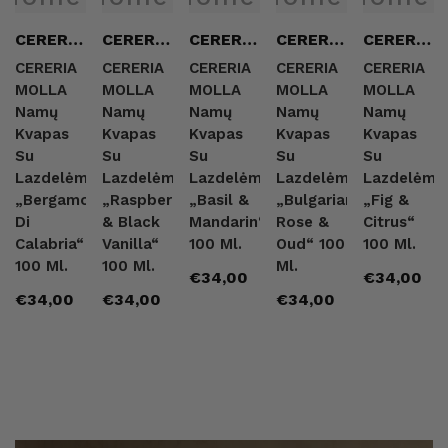
Pardavėjas:
Pardavėjas:
Pardavėjas:
Pardavėjas:
Pardavėja
CERERIA
CERERIA
CERERIA
CERERIA
CERERIA
MOLLA
MOLLA
MOLLA
MOLLA
MOLLA
CERERIA
CERERIA
CERERIA
CERERIA
CERERIA
MOLLA
MOLLA
MOLLA
MOLLA
MOLLA
Namų
Namų
Namų
Namų
Namų
Kvapas
Kvapas
Kvapas
Kvapas
Kvapas
Su
Su
Su
Su
Su
Lazdelėmis
Lazdelėmis
Lazdelėmis
Lazdelėmis
Lazdelėmis
„Bergamotto
„Raspberry
„Basil &
„Bulgarian
„Fig &
Di
& Black
Mandarin“
Rose &
Citrus“
Calabria“
Vanilla“
100 Ml.
Oud“ 100
100 Ml.
100 Ml.
100 Ml.
Ml.
Įprasta
Įprasta
€34,00
€34,00
Įprasta
Įprasta
Įprasta
€34,00
€34,00
€34,00
kaina
kaina
kaina
kaina
kaina