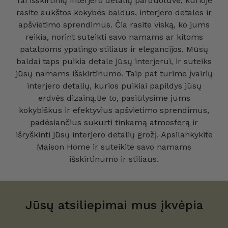
Tai išskirtinių interjero detalių parduotuvė, kurioje
rasite aukštos kokybės baldus, interjero detales ir
apšvietimo sprendimus. Čia rasite viską, ko jums
reikia, norint suteikti savo namams ar kitoms
patalpoms ypatingo stiliaus ir elegancijos. Mūsų
baldai taps puikia detale jūsų interjerui, ir suteiks
jūsų namams išskirtinumo. Taip pat turime įvairių
interjero detalių, kurios puikiai papildys jūsų
erdvės dizainą.Be to, pasiūlysime jums
kokybiškus ir efektyvius apšvietimo sprendimus,
padėsiančius sukurti tinkamą atmosferą ir
išryškinti jūsų interjero detalių grožį. Apsilankykite
Maison Home ir suteikite savo namams
išskirtinumo ir stiliaus.
Jūsų atsiliepimai mus įkvėpia