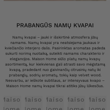
PRABANGŪS NAMŲ KVAPAI
Namų kvapai – jauki ir išskirtinė atmosfera jūsų
namams. Namų kvapai yra neatsiejama jaukaus ir
kviečiančio interjero dalis. Pasirinktas aromatas padeda
sukurti norimą nuotaiką, suteikti namams charakterio ir
elegancijos. Maison Home siūlo platų namų kvapų
asortimentą, kur kiekvienas gali atrasti savo mėgstamą
kvapą, pradedant nuo gaivinančių citrusinių natų iki
prabangių, sodrių aromatų, tokių kaip velvet wood.
Nesvarbu, ar ieškote subtilaus, ar intensyvaus kvapo –
Maison Home namų kvapai tikrai atitiks jūsų lūkesčius.
Maison
Maison
Maison
Maison
Maiso
Home
Home
Home
Home
Home