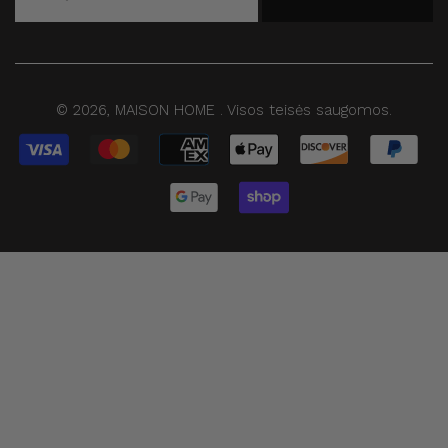
© 2026,
MAISON HOME
.
Visos teisės saugomos.