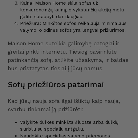
Kaina: Maison Home siūla sofas už
konkurencingą kainą, o vykstančių akcijų metu
galite sutaupyti dar daugiau.
Priežiūra: Minkštos sofos reikalauja minimalaus
valymo, o odinės sofos yra lengvai prižiūrimos.
Maison Home suteikia galimybę patogiai ir
greitai pirkti internetu. Tiesiog pasirinkite
patinkančią sofą, atlikite užsakymą, ir baldas
bus pristatytas tiesiai į jūsų namus.
Sofų priežiūros patarimai
Kad jūsų nauja sofa ilgai išliktų kaip nauja,
svarbu tinkamai ją prižiūrėti:
Valykite dulkes minkšta šluoste arba dulkių
siurbliu su specialiu antgaliu.
Naudokite specialias valymo priemones