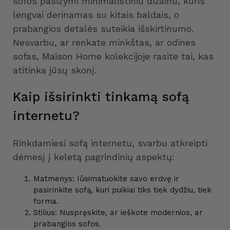
sofos pasižymi minimalistiniu dizainu, kuris
lengvai derinamas su kitais baldais, o
prabangios detalės suteikia išskirtinumo.
Nesvarbu, ar renkate minkštas, ar odines
sofas, Maison Home kolekcijoje rasite tai, kas
atitinka jūsų skonį.
Kaip išsirinkti tinkamą sofą
internetu?
Rinkdamiesi sofą internetu, svarbu atkreipti
dėmesį į keletą pagrindinių aspektų:
Matmenys: Iůsimatuokite savo erdvę ir
pasirinkite sofą, kuri puikiai tiks tiek dydžiu, tiek
forma.
Stilius: Nuspręskite, ar ieškote modernios, ar
prabangios sofos.