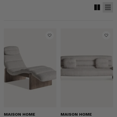
me
Maison Home
Maison
Pardavėjas:
Pardavėjas:
MAISON HOME
MAISON HOME