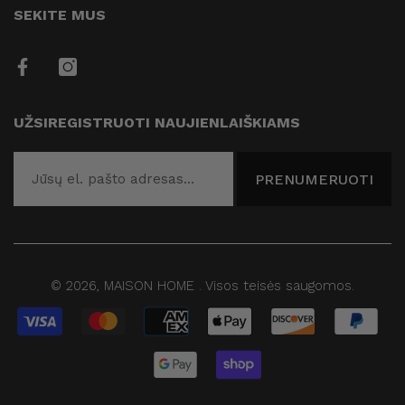
Privatumo politika
Kuriame Jūsų namų jaukumą
SEKITE MUS
Prekių apmokėjimas
Taisyklės
Draugai
UŽSIREGISTRUOTI NAUJIENLAIŠKIAMS
Blogas
PRENUMERUOTI
© 2026,
MAISON HOME
.
Visos teisės saugomos.