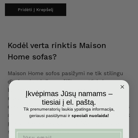
Pridėti Į Krepšelį
Kodėl verta rinktis Maison
Home sofas?
Maison Home sofos pasižymi ne tik stilingu
dizainu, bet ir ilgaamžiškumu. Kiekvienas
baldas yra pagamintas iš kokybiškų
Įkvėpimas Jūsų namams –
medžiagų, kurios užtikrina atsparumą
tiesiai į el. paštą.
dėvėjimui bei paprastą priežiūrą. Be to, platus
Tik prenumeratorių laukia ypatinga informacija,
asortimentas leidžia rasti tiek modernias, tiek
geriausi pasiūlymai ir
speciali nuolaida!
prabangias sofas, kurios puikiai derės prie
skirtingų interjero stilių.
Email