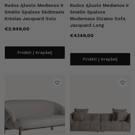
Rudos Ąžuolo Medienos Ir
Rudos Ąžuolo Medienos Ir
Smėlio Spalvos Sėdimasis
Smėlio Spalvos
Pardavėjas:
Pardavėjas:
Aldex
Bloomingville
Krėslas Jacquard Solo
Modernaus Dizaino Sofa
o Šviestuvas Dione
Juodas Matinis Pakabinamas Šviestuvas Bosso
Kalėdinis Puodeli
Jacquard Long
Įprasta
€2.949,00
Įprasta kaina
€190,00
€10,40
€13,00
Įprasta
€4.149,00
kaina
Įprasta kaina
Išpardavi
kaina
Pridėti Į Krepšelį
Pridėti Į Krepšelį