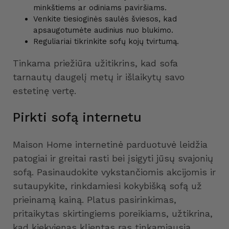
minkštiems ar odiniams paviršiams.
Venkite tiesioginės saulės šviesos, kad
apsaugotumėte audinius nuo blukimo.
Reguliariai tikrinkite sofų kojų tvirtumą.
Tinkama priežiūra užitikrins, kad sofa
tarnautų daugelį metų ir išlaikytų savo
estetinę vertę.
Pirkti sofą internetu
Maison Home internetinė parduotuvė leidžia
patogiai ir greitai rasti bei įsigyti jūsų svajonių
sofą. Pasinaudokite vykstančiomis akcijomis ir
sutaupykite, rinkdamiesi kokybišką sofą už
prieinamą kainą. Platus pasirinkimas,
pritaikytas skirtingiems poreikiams, užtikrina,
kad kiekvienas klientas ras tinkamiausią