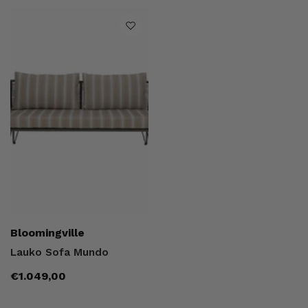
Pardavėjas:
Bloomingville
Lauko Sofa Mundo
Įprasta
€1.049,00
kaina