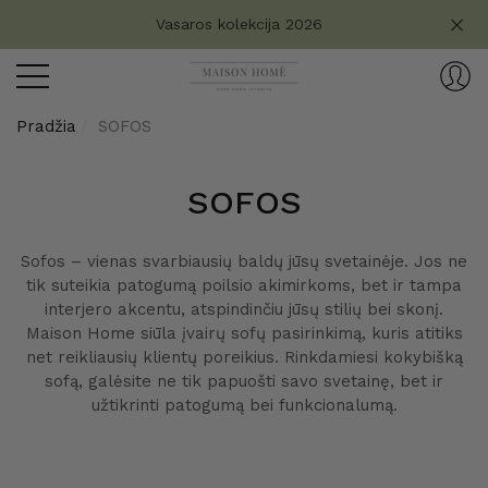
Turite klausimų?
Vasaros kolekcija 2026
aryti
ryti
Pradžia
SOFOS
SOFOS
Sofos – vienas svarbiausių baldų jūsų svetainėje. Jos ne
tik suteikia patogumą poilsio akimirkoms, bet ir tampa
interjero akcentu, atspindinčiu jūsų stilių bei skonį.
Maison Home siūla įvairų sofų pasirinkimą, kuris atitiks
net reikliausių klientų poreikius. Rinkdamiesi kokybišką
sofą, galėsite ne tik papuošti savo svetainę, bet ir
užtikrinti patogumą bei funkcionalumą.