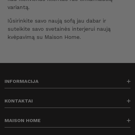
variantą.
Iůsirinkite savo naują sofą jau dabar ir
suteikite savo svetainės interjerui naują
kvėpavimą su Maison Home.
INFORMACIJA
Paieška
KONTAKTAI
Kontaktai
Prekių pristatymas
info@maisonhome.lt
MAISON HOME
Prekių grąžinimas
+37061313514