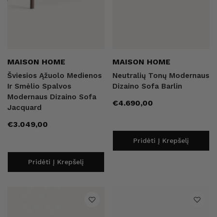
Pardavėjas:
Pardavėjas:
MAISON HOME
MAISON HOME
Šviesios Ąžuolo Medienos
Neutralių Tonų Modernaus
Ir Smėlio Spalvos
Dizaino Sofa Barlin
Modernaus Dizaino Sofa
Įprasta
€4.690,00
Jacquard
kaina
Įprasta
€3.049,00
kaina
Pridėti Į Krepšelį
Pridėti Į Krepšelį