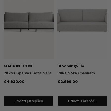
Pardavėjas:
Pardavėjas:
MAISON HOME
Bloomingville
Pilkos Spalvos Sofa Nara
Pilka Sofa Chesham
Įprasta
Įprasta
€4.930,00
€2.699,00
kaina
kaina
Pridėti Į Krepšelį
Pridėti Į Krepšelį