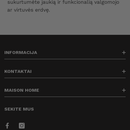
sukurtumėte jaukią ir funkcionalią valgomojo
ar virtuvės erdvę.
INFORMACIJA
Paieška
KONTAKTAI
Kontaktai
Prekių pristatymas
info@maisonhome.lt
MAISON HOME
Prekių grąžinimas
+37061313514
Privatumo politika
Kuriame Jūsų namų jaukumą
SEKITE MUS
Prekių apmokėjimas
Taisyklės