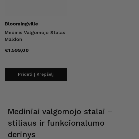
Pardavėjas:
Bloomingville
Medinis Valgomojo Stalas
Maldon
Įprasta
€1.599,00
kaina
Pridėti Į Krepšelį
Mediniai valgomojo stalai –
stiliaus ir funkcionalumo
derinys