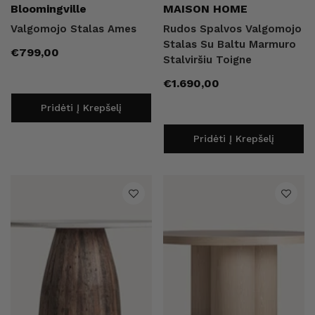
Pardavėjas:
Pardavėjas:
Bloomingville
MAISON HOME
Valgomojo Stalas Ames
Rudos Spalvos Valgomojo
Pardavėjas:
Pardavėjas:
Aldex
Bloomingville
Stalas Su Baltu Marmuro
Įprasta
o Šviestuvas Dione
Juodas Matinis Pakabinamas Šviestuvas Bosso
Kalėdinis Puodeli
€799,00
Stalviršiu Toigne
kaina
Įprasta kaina
€190,00
€10,40
€13,00
Įprasta
€1.690,00
Įprasta kaina
Išpardavi
kaina
Pridėti Į Krepšelį
Pridėti Į Krepšelį