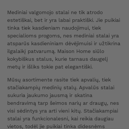
Mediniai valgomojo stalai ne tik atrodo
estetiškai, bet ir yra labai praktiški. Jie puikiai
tinka tiek kasdieniam naudojimui, tiek
specialioms progoms, nes mediniai stalai yra
atsparūs kasdieniniam dėvėjimuisi ir užtikrina
ilgalaikį patvarumą. Maison Home siūlo
kokybiškus stalus, kurie tarnaus daugelį
metų ir išliks tokie pat elegantiški.
Mūsų asortimente rasite tiek apvalių, tiek
stačiakampių medinių stalų. Apvalūs stalai
sukuria jaukumo jausmą ir skatina
bendravimą tarp šeimos narių ar draugų, nes
visi sėdintys yra arti vieni kitų. Stačiakampiai
stalai yra funkcionalesni, kai reikia daugiau
vietos, todėl jie puikiai tinka didesnėms