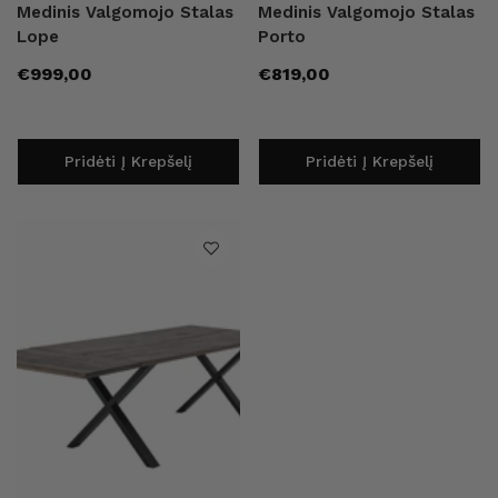
Medinis Valgomojo Stalas
Medinis Valgomojo Stalas
Lope
Porto
Įprasta
Įprasta
€999,00
€819,00
kaina
kaina
Pridėti Į Krepšelį
Pridėti Į Krepšelį