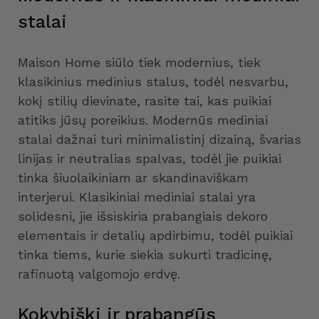
stalai
Maison Home siūlo tiek modernius, tiek
klasikinius medinius stalus, todėl nesvarbu,
kokį stilių dievinate, rasite tai, kas puikiai
atitiks jūsų poreikius. Modernūs mediniai
stalai dažnai turi minimalistinį dizainą, švarias
linijas ir neutralias spalvas, todėl jie puikiai
tinka šiuolaikiniam ar skandinaviškam
interjerui. Klasikiniai mediniai stalai yra
solidesni, jie išsiskiria prabangiais dekoro
elementais ir detalių apdirbimu, todėl puikiai
tinka tiems, kurie siekia sukurti tradicinę,
rafinuotą valgomojo erdvę.
Kokybiški ir prabangūs