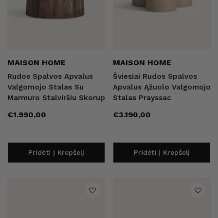
Pardavėjas:
Pardavėjas:
MAISON HOME
MAISON HOME
Rudos Spalvos Apvalus
Šviesiai Rudos Spalvos
Valgomojo Stalas Su
Apvalus Ąžuolo Valgomojo
Marmuro Stalviršiu Skorup
Stalas Prayssac
Įprasta
Įprasta
€1.990,00
€3.190,00
kaina
kaina
Pridėti Į Krepšelį
Pridėti Į Krepšelį