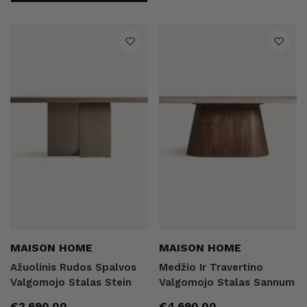
Pardavėjas:
Pardavėjas:
MAISON HOME
MAISON HOME
Ažuolinis Rudos Spalvos
Medžio Ir Travertino
Valgomojo Stalas Stein
Valgomojo Stalas Sannum
Įprasta
Įprasta
€2.690,00
€4.690,00