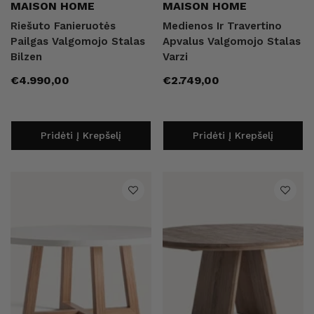
Pardavėjas:
Pardavėjas:
MAISON HOME
MAISON HOME
Riešuto Fanieruotės
Medienos Ir Travertino
Pailgas Valgomojo Stalas
Apvalus Valgomojo Stalas
Bilzen
Varzi
Įprasta
Įprasta
€4.990,00
€2.749,00
kaina
kaina
Pridėti Į Krepšelį
Pridėti Į Krepšelį