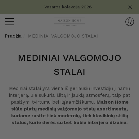
Turite klausimų?
Vasaros kolekcija 2026
aryti
ryti
Pradžia
MEDINIAI VALGOMOJO STALAI
MEDINIAI VALGOMOJO
STALAI
Mediniai stalai yra viena iš geriausių investicijų į namų
interjerą. Jie sukuria šiltą ir jaukią atmosferą, taip pat
pasižymi tvirtumu bei ilgaamžiškumu.
Maison Home
siūlo platų medinių valgomojo stalų asortimentą,
kuriame rasite tiek modernių, tiek klasikinių stilių
stalus, kurie derės su bet kokiu interjero dizainu.