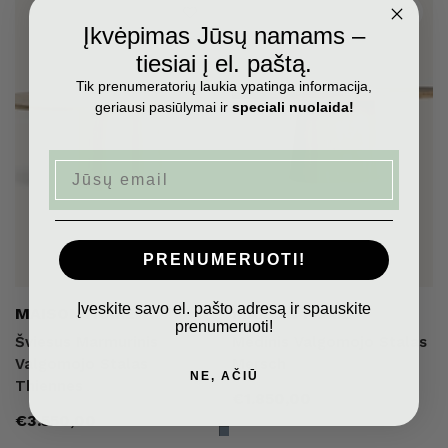
Įkvėpimas Jūsų namams –
tiesiai į el. paštą.
Tik prenumeratorių laukia ypatinga informacija,
geriausi pasiūlymai ir
speciali nuolaida!
Email
PRENUMERUOTI!
Įveskite savo el. pašto adresą ir spauskite
Pardavėjas:
Pardavėjas:
MAISON HOME
MAISON HOME
prenumeruoti!
Šviesus Marmurinis
Medinis Valgomojo Stalas
Valgomojo Stalas
Mersch
NE, AČIŪ
Thiennes
Įprasta
€1.850,00
Įprasta
€3.550,00
kaina
kaina