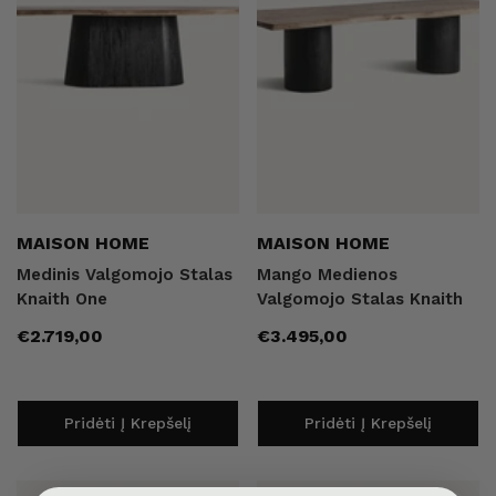
Pardavėjas:
Pardavėjas:
MAISON HOME
MAISON HOME
Medinis Valgomojo Stalas
Mango Medienos
Knaith One
Valgomojo Stalas Knaith
Įprasta
Įprasta
€2.719,00
€3.495,00
kaina
kaina
Pridėti Į Krepšelį
Pridėti Į Krepšelį