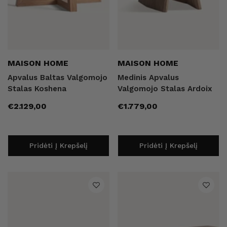
Pardavėjas:
Pardavėjas:
MAISON HOME
MAISON HOME
Apvalus Baltas Valgomojo
Medinis Apvalus
Stalas Koshena
Valgomojo Stalas Ardoix
Įprasta
Įprasta
€2.129,00
€1.779,00
kaina
kaina
Pridėti Į Krepšelį
Pridėti Į Krepšelį