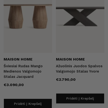
Pardavėjas:
Pardavėjas:
MAISON HOME
MAISON HOME
Šviesiai Rudas Mango
Ažuolinis Juodos Spalvos
Medienos Valgomojo
Valgomojo Stalas Yvore
Stalas Jacquard
Įprasta
€2.790,00
Įprasta
€3.090,00
kaina
kaina
Pridėti Į Krepšelį
Pridėti Į Krepšelį