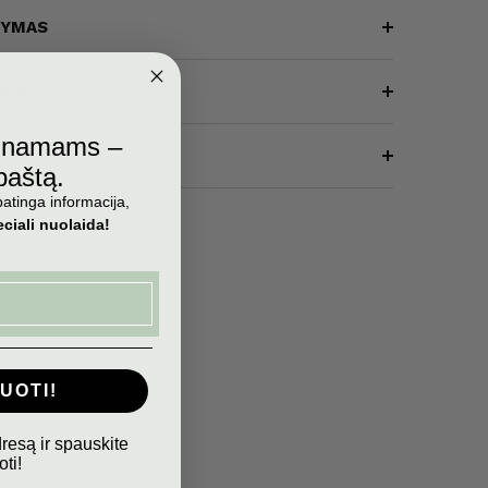
ŠYMAS
IJA
ų namams –
AŠYMAS
 paštą.
atinga informacija,
ciali nuolaida!
UOTI!
dresą ir spauskite
ti!