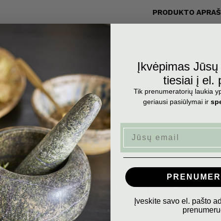
€41,90
€45,90
Įprasta kaina
Išpardavimo kaina
PRODUKTO APRA
PREKĖS INFORMAC
Įkvėpimas Jūs
GAMINTOJO APR
tiesiai į el.
Tik prenumeratorių laukia yp
geriausi pasiūlymai ir
spe
Email
PRENUMER
Neseniai peržiūrėti produktai
Įveskite savo el. pašto a
prenumeruo