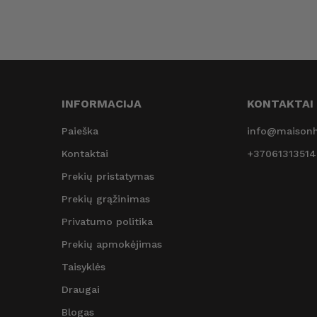
INFORMACIJA
KONTAKTAI
Paieška
info@maisonh
Kontaktai
+37061313514
Prekių pristatymas
Prekių grąžinimas
Privatumo politika
Prekių apmokėjimas
Taisyklės
Draugai
Blogas