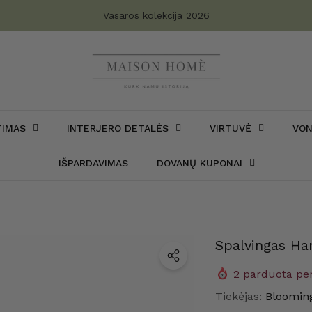
Turite klausimų?
Vasaros kolekcija 2026
TIMAS
INTERJERO DETALĖS
VIRTUVĖ
VON
IŠPARDAVIMAS
DOVANŲ KUPONAI
Spalvingas H
2
parduota per
Tiekėjas:
Blooming