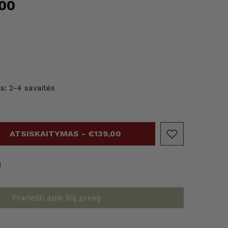
00
as: 2-4 savaitės
ATSISKAITYMAS - €139,00
ų
Pranešti apie šią prekę