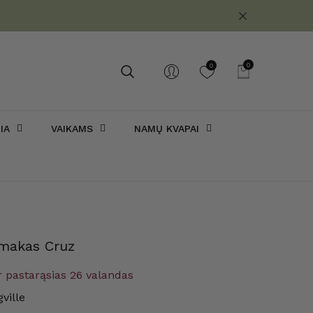
0
0
0
prekės
IA
VAIKAMS
NAMŲ KVAPAI
amakas Cruz
 pastarąsias
26
valandas
ville