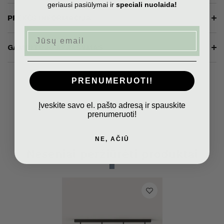
geriausi pasiūlymai ir
speciali nuolaida!
PREKĖS INFORMACIJA
Email
GAMINTOJO APRAŠYMAS
PRENUMERUOTI!
Įveskite savo el. pašto adresą ir spauskite
prenumeruoti!
NE, AČIŪ
Neseniai peržiūrėti produktai