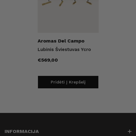
Pardavėjas:
Aromas Del Campo
Lubinis Šviestuvas Ycro
Įprasta
€569,00
kaina
Pridėti Į Krepšelį
INFORMACIJA