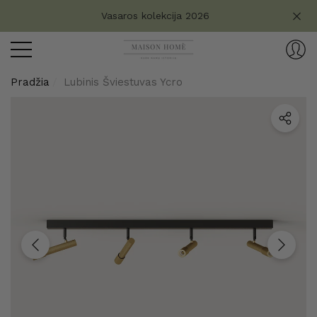
Turite klausimų?
Vasaros kolekcija 2026
aryti
ryti
Pradžia
Lubinis Šviestuvas Ycro