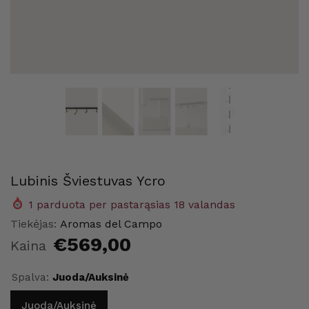
Lubinis Šviestuvas Ycro
1
parduota per pastarąsias
18
valandas
me
Maison Home
Maison
Tiekėjas:
Aromas del Campo
€569,00
Kaina
Spalva:
Juoda/auksinė
Juoda/auksinė