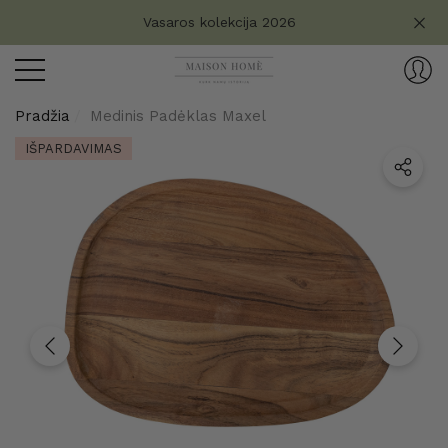
Turite klausimų?
Vasaros kolekcija 2026
aryti
ryti
Pradžia
Medinis Padėklas Maxel
IŠPARDAVIMAS