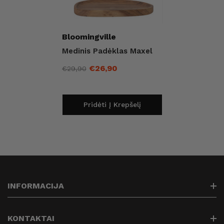
Pardavėjas:
Bloomingville
Medinis Padėklas Maxel
€26,90
€29,90
Įprasta
Išpardavimo
kaina
kaina
Pridėti Į Krepšelį
INFORMACIJA
Paieška
KONTAKTAI