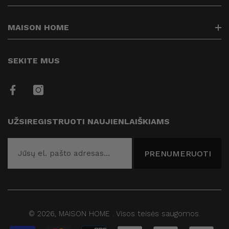
Kontaktai
Prekių pristatymas
info@maisonhome.lt
MAISON HOME
Prekių grąžinimas
+37061313514
Privatumo politika
Kuriame Jūsų namų jaukumą
SEKITE MUS
Prekių apmokėjimas
Taisyklės
Draugai
UŽSIREGISTRUOTI NAUJIENLAIŠKIAMS
Blogas
PRENUMERUOTI
© 2026,
MAISON HOME
.
Visos teisės saugomos.