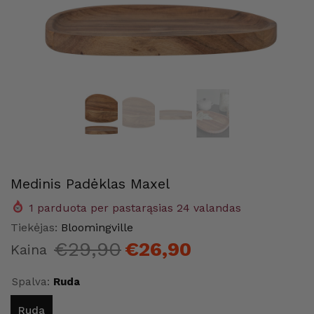
Medinis Padėklas Maxel
1
parduota per pastarąsias
24
valandas
me
Maison Home
Maison
Tiekėjas:
Bloomingville
€29,90
€26,90
Kaina
Spalva:
Ruda
Ruda