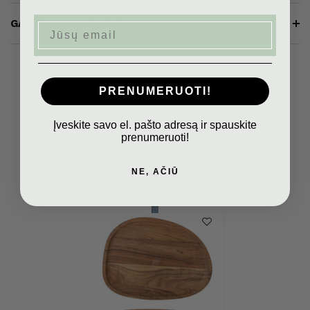
GAMINTOJO APRAŠYMAS
Email
PRENUMERUOTI!
Įveskite savo el. pašto adresą ir spauskite
prenumeruoti!
Neseniai peržiūrėti produktai
NE, AČIŪ