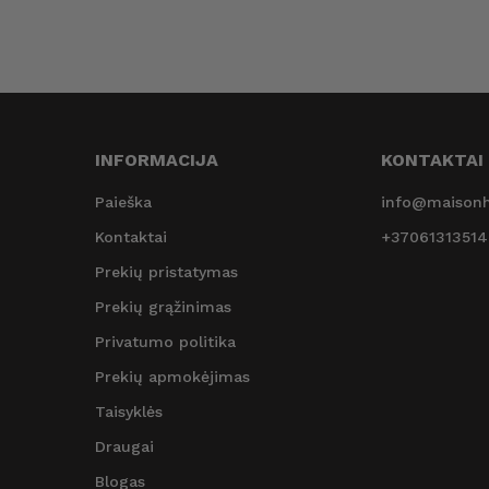
INFORMACIJA
KONTAKTAI
Paieška
info@maisonh
Kontaktai
+37061313514
Prekių pristatymas
Prekių grąžinimas
Privatumo politika
Prekių apmokėjimas
Taisyklės
Draugai
Blogas