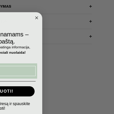
ŠYMAS
IJA
ų namams –
AŠYMAS
 paštą.
atinga informacija,
ciali nuolaida!
UOTI!
dresą ir spauskite
ti!