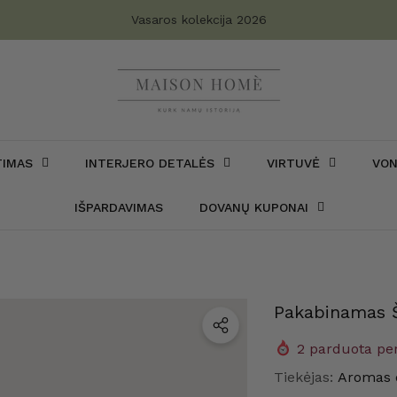
Turite klausimų?
Vasaros kolekcija 2026
TIMAS
INTERJERO DETALĖS
VIRTUVĖ
VON
IŠPARDAVIMAS
DOVANŲ KUPONAI
Pakabinamas Š
2
parduota per
Tiekėjas:
Aromas 