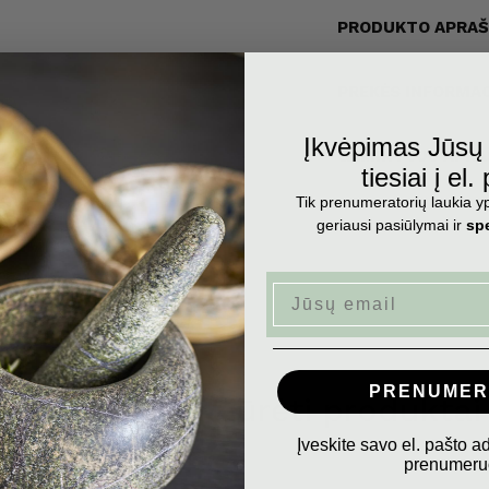
€41,90
€45,90
Įprasta kaina
Išpardavimo kaina
PRODUKTO APRA
PREKĖS INFORMAC
Įkvėpimas Jūs
GAMINTOJO APR
tiesiai į el.
Tik prenumeratorių laukia yp
geriausi pasiūlymai ir
spe
Email
PRENUMER
Neseniai peržiūrėti produktai
Įveskite savo el. pašto a
prenumeruo