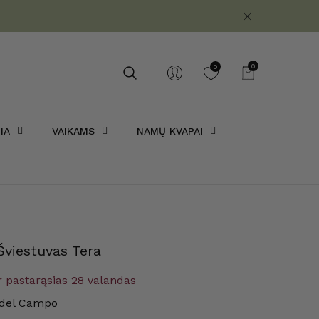
0
0
0
prekės
IA
VAIKAMS
NAMŲ KVAPAI
viestuvas Tera
 pastarąsias
28
valandas
del Campo