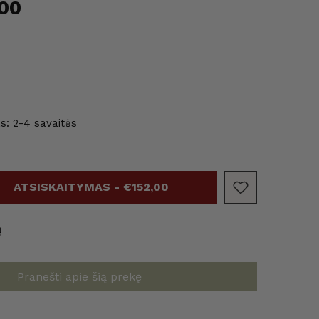
00
as: 2-4 savaitės
ATSISKAITYMAS - €152,00
ų
Pranešti apie šią prekę