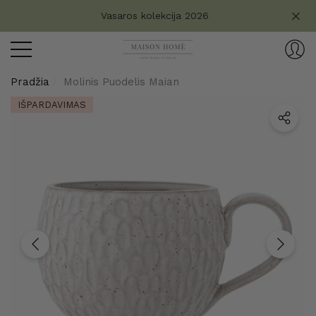
Turite klausimų?
Vasaros kolekcija 2026
aryti
ryti
Pradžia
Molinis Puodelis Maian
IŠPARDAVIMAS