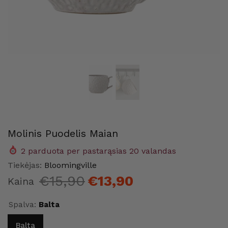
Molinis Puodelis Maian
2
parduota per pastarąsias
20
valandas
me
Maison Home
Maison
Tiekėjas:
Bloomingville
€15,90
€13,90
Kaina
Spalva:
Balta
Balta