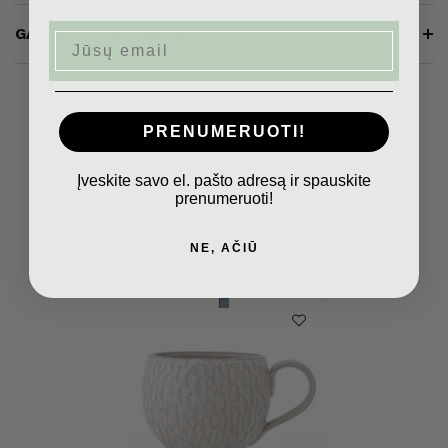
GAMINTOJO APRAŠYMAS
Email
PRENUMERUOTI!
Įveskite savo el. pašto adresą ir spauskite
prenumeruoti!
Neseniai peržiūrėti produktai
NE, AČIŪ