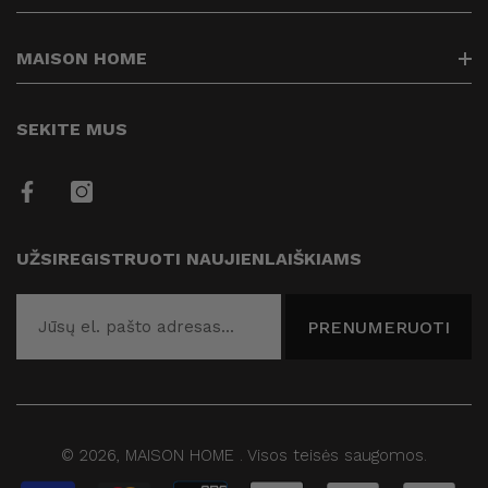
Kontaktai
Prekių pristatymas
info@maisonhome.lt
MAISON HOME
Prekių grąžinimas
+37061313514
Privatumo politika
Kuriame Jūsų namų jaukumą
SEKITE MUS
Prekių apmokėjimas
Taisyklės
Draugai
UŽSIREGISTRUOTI NAUJIENLAIŠKIAMS
Blogas
PRENUMERUOTI
© 2026,
MAISON HOME
.
Visos teisės saugomos.