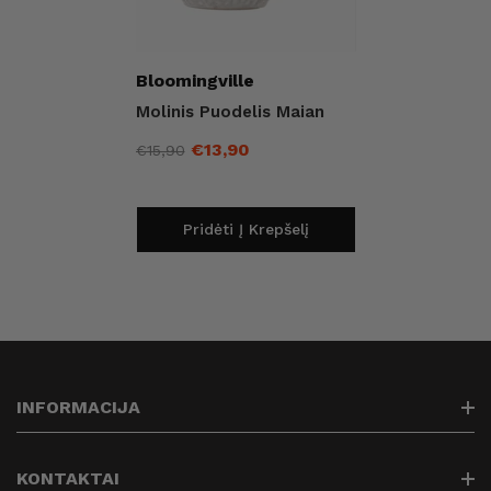
Pardavėjas:
Bloomingville
Molinis Puodelis Maian
€13,90
€15,90
Įprasta
Išpardavimo
kaina
kaina
Pridėti Į Krepšelį
INFORMACIJA
Paieška
KONTAKTAI