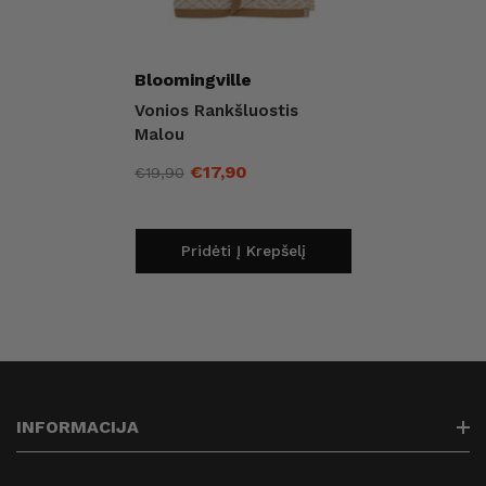
Pardavėjas:
Bloomingville
Vonios Rankšluostis
Malou
€17,90
€19,90
Įprasta
Išpardavimo
kaina
kaina
Pridėti Į Krepšelį
INFORMACIJA