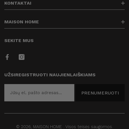
Paieška
KONTAKTAI
Kontaktai
Prekių pristatymas
info@maisonhome.lt
MAISON HOME
Prekių grąžinimas
+37061313514
Privatumo politika
Kuriame Jūsų namų jaukumą
SEKITE MUS
Prekių apmokėjimas
Taisyklės
Draugai
UŽSIREGISTRUOTI NAUJIENLAIŠKIAMS
Blogas
PRENUMERUOTI
© 2026,
MAISON HOME
.
Visos teisės saugomos.