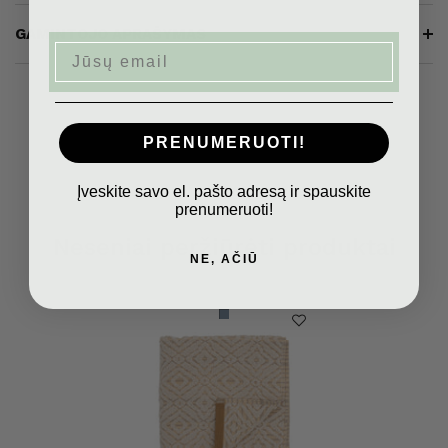
GAMINTOJO APRAŠYMAS
Email
PRENUMERUOTI!
Įveskite savo el. pašto adresą ir spauskite
prenumeruoti!
Neseniai peržiūrėti produktai
NE, AČIŪ