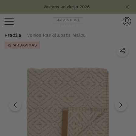
Turite klausimų?
Vasaros kolekcija 2026
aryti
ryti
Pradžia
Vonios Rankšluostis Malou
IŠPARDAVIMAS