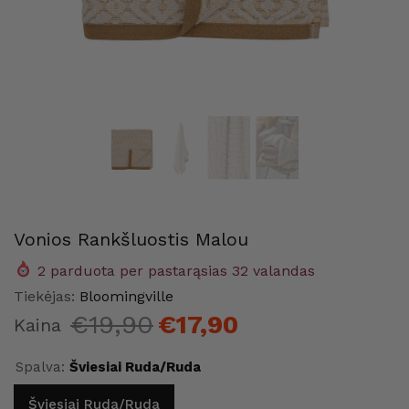
Vonios Rankšluostis Malou
2
parduota per pastarąsias
32
valandas
me
Maison Home
Maison
Tiekėjas:
Bloomingville
€19,90
€17,90
Kaina
Spalva:
Šviesiai Ruda/ruda
Šviesiai Ruda/ruda