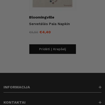
Pardavėjas:
Bloomingville
Servetėlės Paia Napkin
€4,40
€5,50
Įprasta
Išpardavimo
kaina
kaina
Pridėti Į Krepšelį
INFORMACIJA
Paieška
KONTAKTAI