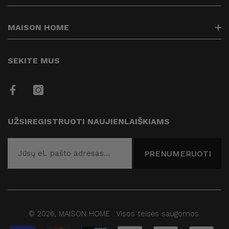
Kontaktai
Prekių pristatymas
info@maisonhome.lt
MAISON HOME
Prekių grąžinimas
+37061313514
Privatumo politika
Kuriame Jūsų namų jaukumą
SEKITE MUS
Prekių apmokėjimas
Taisyklės
Draugai
UŽSIREGISTRUOTI NAUJIENLAIŠKIAMS
Blogas
PRENUMERUOTI
© 2026,
MAISON HOME
.
Visos teisės saugomos.