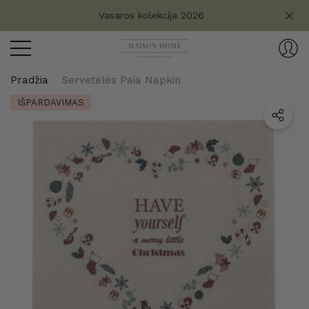
Turite klausimų?
Vasaros kolekcija 2026
aryti
ryti
Pradžia
Servetėlės Paia Napkin
IŠPARDAVIMAS