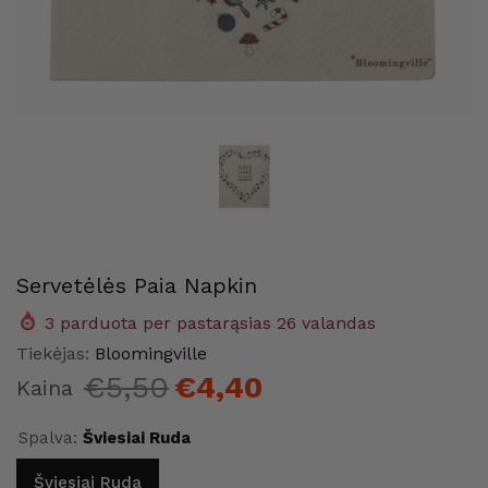
Servetėlės Paia Napkin
3
parduota per pastarąsias
26
valandas
me
Maison Home
Maison
Tiekėjas:
Bloomingville
€5,50
€4,40
Kaina
Spalva:
Šviesiai Ruda
Šviesiai Ruda