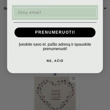
GAMINTOJO APRAŠYMAS
Email
PRENUMERUOTI!
Įveskite savo el. pašto adresą ir spauskite
prenumeruoti!
Neseniai peržiūrėti produktai
NE, AČIŪ