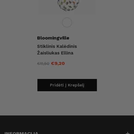
Pardavėjas:
Bloomingville
Stiklinis Kalėdinis
Žaisliukas Ellina
€9,20
€11,50
Įprasta
Išpardavimo
kaina
kaina
Pridėti Į Krepšelį
INFORMACIJA