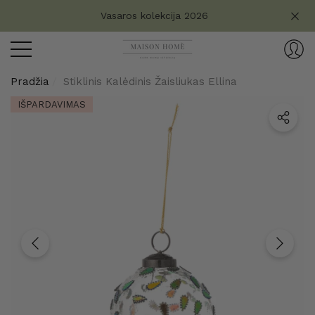
Turite klausimų?
Vasaros kolekcija 2026
aryti
ryti
Pradžia
Stiklinis Kalėdinis Žaisliukas Ellina
IŠPARDAVIMAS