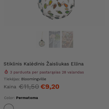
Stiklinis Kalėdinis Žaisliukas Ellina
3
parduota per pastarąsias
28
valandas
me
Maison Home
Maison
Tiekėjas:
Bloomingville
€11,50
€9,20
Kaina
Color:
Permatoma