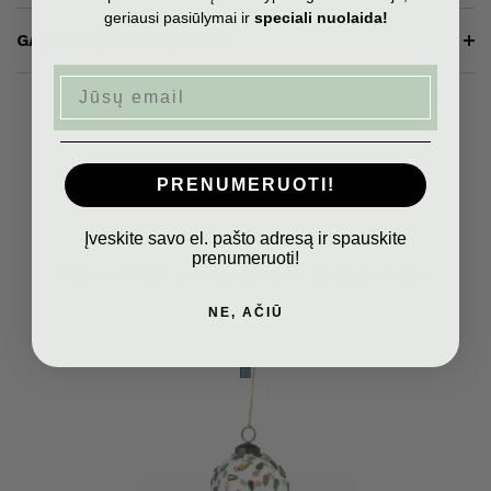
geriausi pasiūlymai ir
speciali nuolaida!
GAMINTOJO APRAŠYMAS
Email
PRENUMERUOTI!
Įveskite savo el. pašto adresą ir spauskite
prenumeruoti!
Neseniai peržiūrėti produktai
NE, AČIŪ