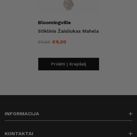
Pardavėjas:
Bloomingville
Stiklinis Žaisliukas Mahela
€9,20
€11,50
Įprasta
Išpardavimo
kaina
kaina
Pridėti Į Krepšelį
INFORMACIJA
Paieška
KONTAKTAI