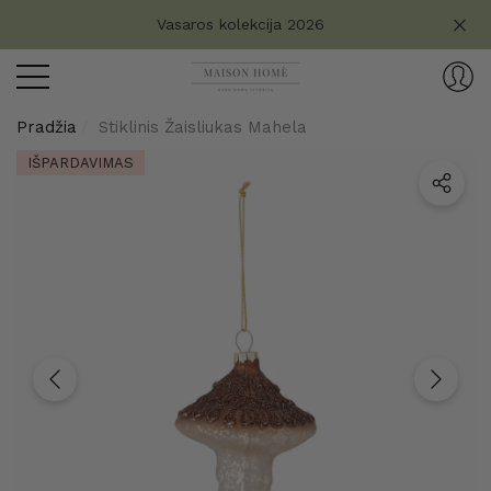
Turite klausimų?
Vasaros kolekcija 2026
aryti
ryti
Pradžia
Stiklinis Žaisliukas Mahela
IŠPARDAVIMAS