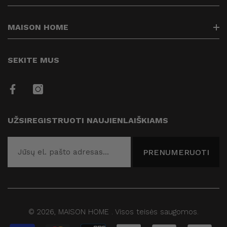
Kontaktai
Prekių pristatymas
info@maisonhome.lt
MAISON HOME
Prekių grąžinimas
+37061313514
Privatumo politika
Kuriame Jūsų namų jaukumą
SEKITE MUS
Prekių apmokėjimas
Taisyklės
Draugai
UŽSIREGISTRUOTI NAUJIENLAIŠKIAMS
Blogas
PRENUMERUOTI
© 2026,
MAISON HOME
.
Visos teisės saugomos.