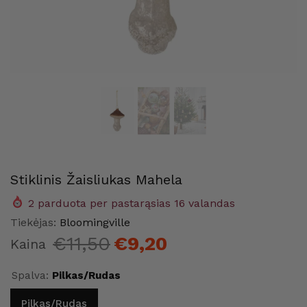
Stiklinis Žaisliukas Mahela
2
parduota per pastarąsias
16
valandas
me
Maison Home
Maison
Tiekėjas:
Bloomingville
€11,50
€9,20
Kaina
Spalva:
Pilkas/Rudas
Pilkas/Rudas