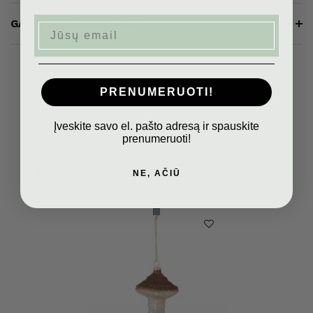
GAMINTOJO APRAŠYMAS
Email
PRENUMERUOTI!
Įveskite savo el. pašto adresą ir spauskite
prenumeruoti!
Neseniai peržiūrėti produktai
NE, AČIŪ