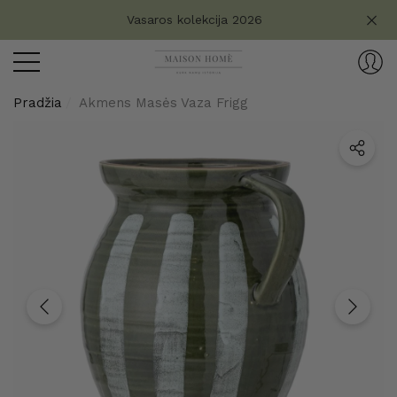
Turite klausimų?
Vasaros kolekcija 2026
aryti
ryti
Pradžia
Akmens Masės Vaza Frigg