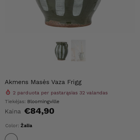
Akmens Masės Vaza Frigg
2
parduota per pastarąsias
32
valandas
me
Maison Home
Maison
Tiekėjas:
Bloomingville
€84,90
Kaina
Color:
Žalia