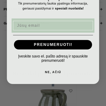
Tik prenumeratorių laukia ypatinga informacija,
geriausi pasiūlymai ir
speciali nuolaida!
PREKĖS INFORMACIJA
Email
GAMINTOJO APRAŠYMAS
PRENUMERUOTI!
Įveskite savo el. pašto adresą ir spauskite
prenumeruoti!
Neseniai peržiūrėti produktai
NE, AČIŪ