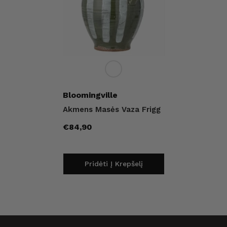
Pardavėjas:
Bloomingville
Akmens Masės Vaza Frigg
Įprasta
€84,90
kaina
Pridėti Į Krepšelį